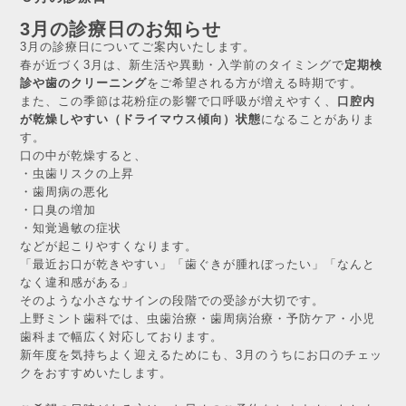
3月の診療日のお知らせ
3月の診療日についてご案内いたします。
春が近づく3月は、新生活や異動・入学前のタイミングで
定期検
診や歯のクリーニング
をご希望される方が増える時期です。
また、この季節は花粉症の影響で口呼吸が増えやすく、
口腔内
が乾燥しやすい（ドライマウス傾向）状態
になることがありま
す。
口の中が乾燥すると、
・虫歯リスクの上昇
・歯周病の悪化
・口臭の増加
・知覚過敏の症状
などが起こりやすくなります。
「最近お口が乾きやすい」「歯ぐきが腫れぼったい」「なんと
なく違和感がある」
そのような小さなサインの段階での受診が大切です。
上野ミント歯科では、虫歯治療・歯周病治療・予防ケア・小児
歯科まで幅広く対応しております。
新年度を気持ちよく迎えるためにも、3月のうちにお口のチェッ
クをおすすめいたします。