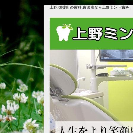
上野,御徒町の歯科,歯医者なら上野ミント歯科