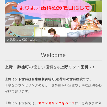
お気軽にご相談ください
Welcome
上野・御徒町
の優しい歯科
上野ミント歯科
なら
へ！
上野ミント歯科は台東区新御徒町,稲荷町の歯科医院
です。
丁寧なカウンセリングのもと、きめ細かい治療や丁寧な説明を心
がけております。
上野ミント歯科では、
カウンセリングをベース
に、患者さまの立