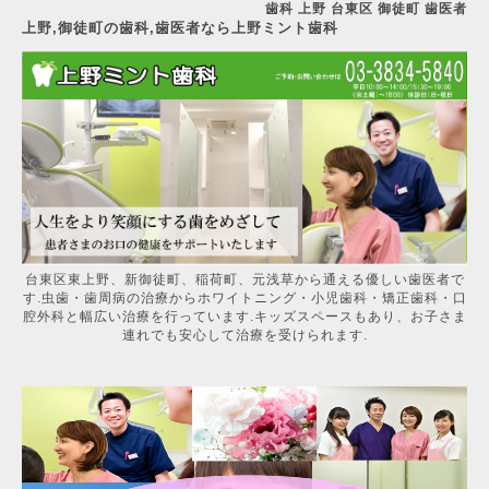
歯科 上野 台東区 御徒町 歯医者
上野,御徒町の歯科,歯医者なら上野ミント歯科
台東区東上野、新御徒町、稲荷町、元浅草から通える優しい歯医者で
す.虫歯・歯周病の治療からホワイトニング・小児歯科・矯正歯科・口
腔外科と幅広い治療を行っています.キッズスペースもあり、お子さま
連れでも安心して治療を受けられます.