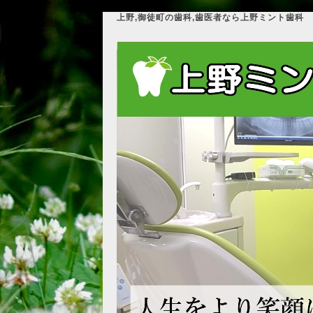
上野,御徒町の歯科,歯医者なら上野ミント歯科