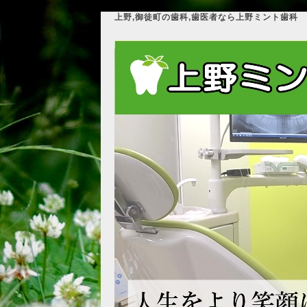
上野,御徒町の歯科,歯医者なら上野ミント歯科