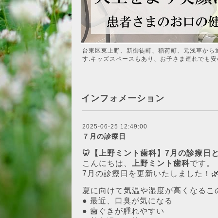
台東区東上野、新御徒町、稲荷町、元浅草から
す.キッズスペースもあり、お子さま連れでも安
インフォメーション
2025-06-25 12:49:00
７月の診療日
🦷【上野ミント歯科】7月の診療日
こんにちは、
上野ミント歯科
です。
7月の診療日を更新いたしました！
夏に向けて気温や湿度が高くなるこ
● 最近、口臭が気になる
● 歯ぐきが腫れやすい