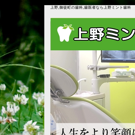
上野,御徒町の歯科,歯医者なら上野ミント歯科