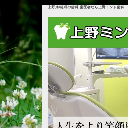
上野,御徒町の歯科,歯医者なら上野ミント歯科