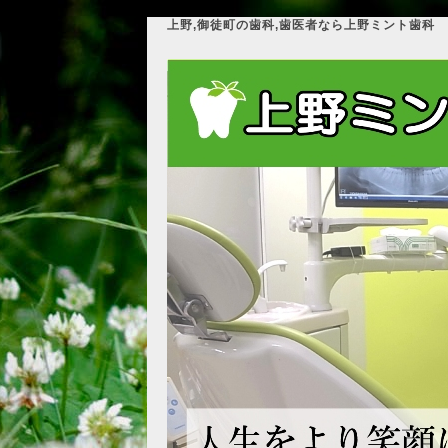
上野,御徒町の歯科,歯医者なら上野ミント歯科