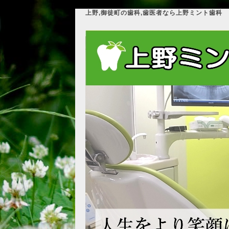
上野,御徒町の歯科,歯医者なら上野ミント歯科