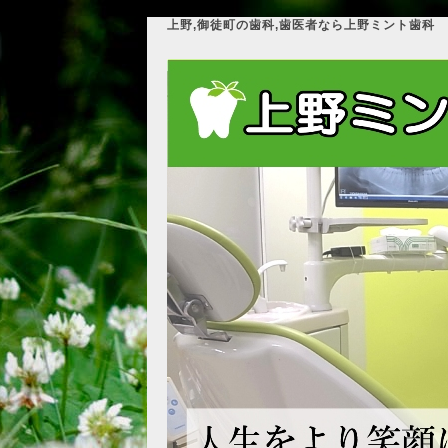
上野,御徒町の歯科,歯医者なら上野ミント歯科