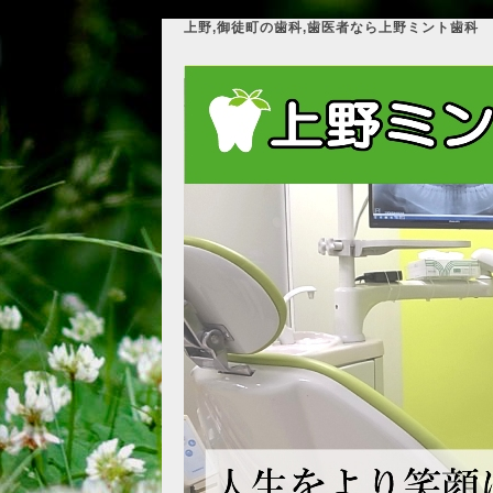
上野,御徒町の歯科,歯医者なら上野ミント歯科