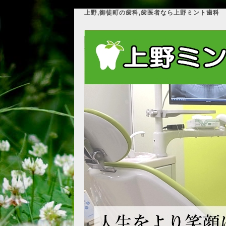
上野,御徒町の歯科,歯医者なら上野ミント歯科