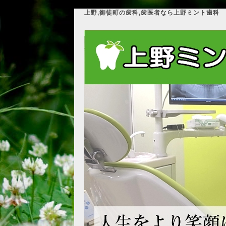
上野,御徒町の歯科,歯医者なら上野ミント歯科