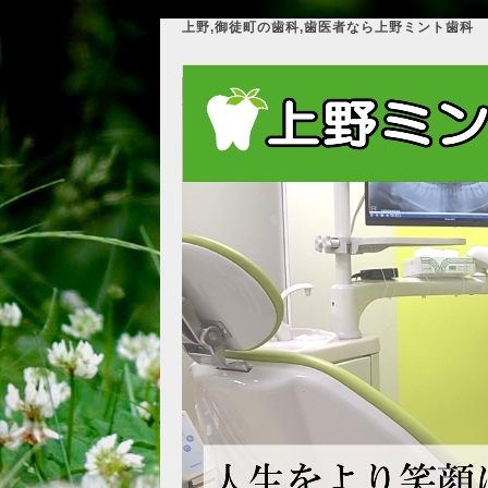
上野,御徒町の歯科,歯医者なら上野ミント歯科