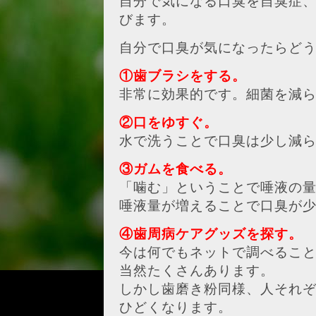
自分で気になる口臭を自臭症
びます。
自分で口臭が気になったらど
①歯ブラシをする。
非常に効果的です。細菌を減
②口をゆすぐ。
水で洗うことで口臭は少し減
③ガムを食べる。
「噛む」ということで唾液の
唾液量が増えることで口臭が
④歯周病ケアグッズを探す。
今は何でもネットで調べるこ
当然たくさんあります。
しかし歯磨き粉同様、人それ
ひどくなります。