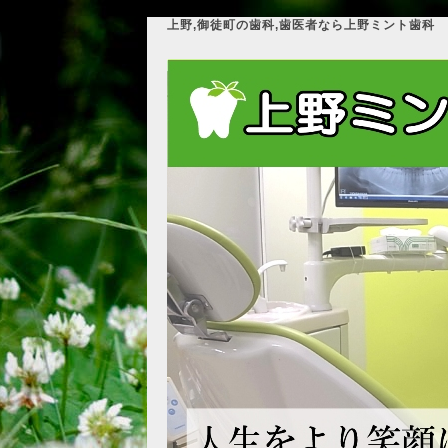
上野,御徒町の歯科,歯医者なら上野ミント歯科